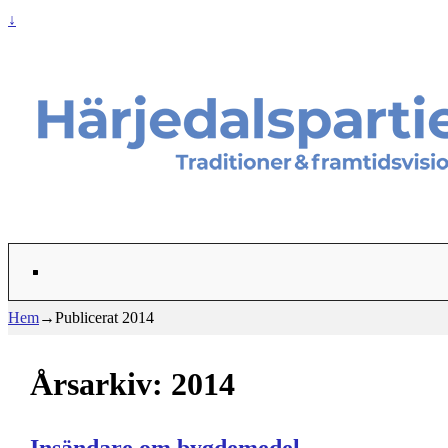
↓
Hem
→Publicerat
2014
Årsarkiv:
2014
Insändare om bygdemedel