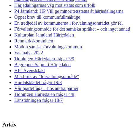
Härjedalingarnas väg mot status som urfolk
P4 Jämtland: HP Vill ge minoritetsstatus åt härjedalingarna
Öppet brev till kommunfullmäktige
En tredjedel av kommunerna i förvaltningsområdet gör fel
Förvaltningsområde för det samiska språket – och inget annat!
Kulturplan Jämtland Härjedalen
Renmarkskommittén
Motion samisk förvaltningskommun
Valanalys 2022
Tidningen Härjedalen frågar 5/9
Begreppet Sapmi i Härjedalen
HP i SvenskJakt
Missbruk av ”förvaltningsområde”
Härdalsbladet frågar 19/8
Vår hjärtefråga – hos andra partier
Tidningen Härjedalen frågar 4/8
Länstidningen frågar 18/7
Arkiv