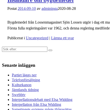
Postat
2014-09-10
av
admininga
2020-08-28
Bygdemedel från Lossenmagasinet Sjön Lossen utgör i dag ett mag
Första fulla regleringsåret var 1962, och denna reglering medför
Publicerat i
Uncategorized
|
Lämna ett svar
Sök
efter:
Senaste inläggen
Partiet läggs ner
Telefonförsäljning
Kulturkanon
Jämtlands tidning
Swebbtv
Interpellationsdebatt med Elsa Widding
Interpellation från Elsa Widding
Sametingets existens måste ifrågasättas