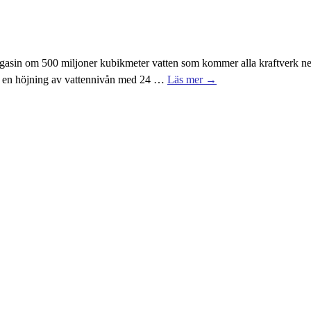
asin om 500 miljoner kubikmeter vatten som kommer alla kraftverk neds
de en höjning av vattennivån med 24
…
Läs mer →