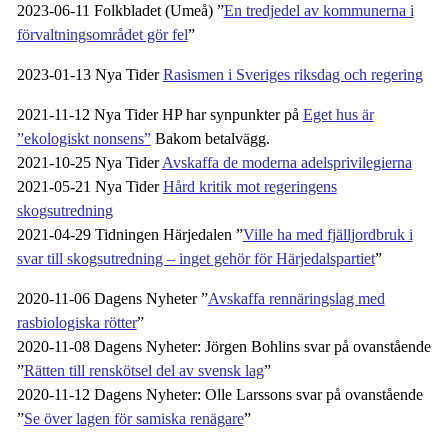
2023-06-11 Folkbladet (Umeå) ”
En tredjedel av kommunerna i
förvaltningsområdet gör fel
”
2023-01-13 Nya Tider
Rasismen i Sveriges riksdag och regering
2021-11-12 Nya Tider HP har synpunkter på
Eget hus är
”ekologiskt nonsens”
Bakom betalvägg.
2021-10-25 Nya Tider
Avskaffa de moderna adelsprivilegierna
2021-05-21 Nya Tider
Hård kritik mot regeringens
skogsutredning
2021-04-29 Tidningen Härjedalen ”
Ville ha med fjälljordbruk i
svar till skogsutredning – inget gehör för Härjedalspartiet
”
2020-11-06 Dagens Nyheter ”
Avskaffa rennäringslag med
rasbiologiska rötter
”
2020-11-08 Dagens Nyheter: Jörgen Bohlins svar på ovanstående
”
Rätten till renskötsel del av svensk lag
”
2020-11-12 Dagens Nyheter: Olle Larssons svar på ovanstående
”
Se över lagen för samiska renägare
”