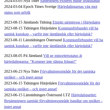
2024-03-05 Nya Tider
Sametingets existens måste ifrågasättas
2024-03-04 Epoch Times Sverige
Härjedalingarnas väg mot
status som urfolk
2023-08-15 Jämtlands Tidning
Etniskt särintresse i Härjedalen
2023-08-15 Tidningen Härjedalen
Kommunförbundet vill ha
samisk kunskap – varför inte jämtländsk eller härjedalsk?
2023-08-11 Länstidningen Östersund
Kommunförbundet vill ha
samisk kunskap – varför inte jämtländsk eller härjedalsk?
2023-08-05 P4 Jämtland
Vill ge minoritetsstatus åt
härjedalingarna: ”Kommer inte släppa frågan!”
2023-06-23 Nya Tider
Förvaltningsområde för det samiska
språket – och inget annat
2023-06-15 Tidningen Härjedalen
Förvaltningsområde för det
samiska språket – och inget annat!
2023-06-15 Länstidningen Östersund LTZ
Härjedalspartiet:
Benämningen samiskt förvaltningsområde handlar om språket –
inget annat