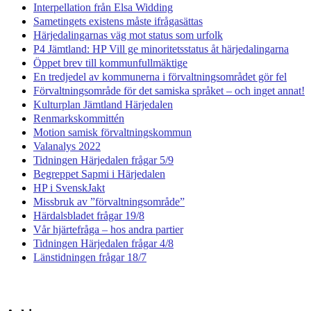
Interpellation från Elsa Widding
Sametingets existens måste ifrågasättas
Härjedalingarnas väg mot status som urfolk
P4 Jämtland: HP Vill ge minoritetsstatus åt härjedalingarna
Öppet brev till kommunfullmäktige
En tredjedel av kommunerna i förvaltningsområdet gör fel
Förvaltningsområde för det samiska språket – och inget annat!
Kulturplan Jämtland Härjedalen
Renmarkskommittén
Motion samisk förvaltningskommun
Valanalys 2022
Tidningen Härjedalen frågar 5/9
Begreppet Sapmi i Härjedalen
HP i SvenskJakt
Missbruk av ”förvaltningsområde”
Härdalsbladet frågar 19/8
Vår hjärtefråga – hos andra partier
Tidningen Härjedalen frågar 4/8
Länstidningen frågar 18/7