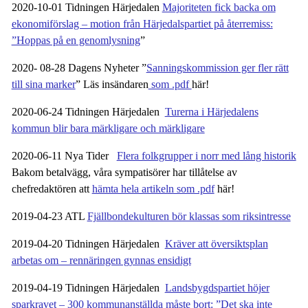
2020-10-01 Tidningen Härjedalen
Majoriteten fick backa om
ekonomiförslag – motion från Härjedalspartiet på återremiss:
”Hoppas på en genomlysning
”
2020- 08-28 Dagens Nyheter ”
Sanningskommission ger fler rätt
till sina marker
” Läs insändaren
som .pdf
här!
2020-06-24 Tidningen Härjedalen
Turerna i Härjedalens
kommun blir bara märkligare och märkligare
2020-06-11 Nya Tider
Flera folkgrupper i norr med lång historik
Bakom betalvägg, våra sympatisörer har tillåtelse av
chefredaktören att
hämta hela artikeln som .pdf
här!
2019-04-23 ATL
Fjällbondekulturen bör klassas som riksintresse
2019-04-20 Tidningen Härjedalen
Kräver att översiktsplan
arbetas om – rennäringen gynnas ensidigt
2019-04-19 Tidningen Härjedalen
Landsbygdspartiet höjer
sparkravet – 300 kommunanställda måste bort: ”Det ska inte