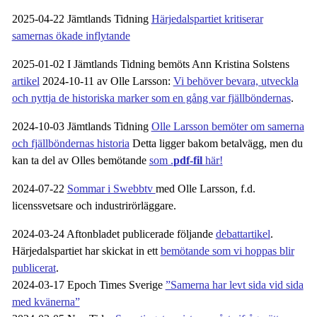
2025-04-22 Jämtlands Tidning
Härjedalspartiet kritiserar
samernas ökade inflytande
2025-01-02 I Jämtlands Tidning bemöts Ann Kristina Solstens
artikel
2024-10-11 av Olle Larsson:
Vi behöver bevara, utveckla
och nyttja de historiska marker som en gång var fjällböndernas
.
2024-10-03 Jämtlands Tidning
Olle Larsson bemöter om samerna
och fjällböndernas historia
Detta ligger bakom betalvägg, men du
kan ta del av Olles bemötande
som .
pdf-fil
här!
2024-07-22
Sommar i Swebbtv
med Olle Larsson, f.d.
licenssvetsare och industrirörläggare.
2024-03-24 Aftonbladet publicerade följande
debattartikel
.
Härjedalspartiet har skickat in ett
bemötande som vi hoppas blir
publicerat
.
2024-03-17 Epoch Times Sverige
”Samerna har levt sida vid sida
med kvänerna”