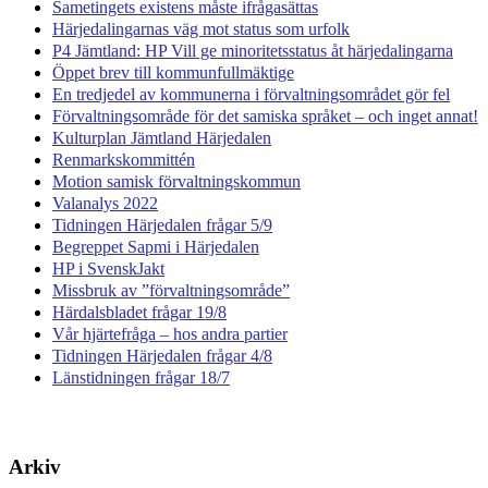
Sametingets existens måste ifrågasättas
Härjedalingarnas väg mot status som urfolk
P4 Jämtland: HP Vill ge minoritetsstatus åt härjedalingarna
Öppet brev till kommunfullmäktige
En tredjedel av kommunerna i förvaltningsområdet gör fel
Förvaltningsområde för det samiska språket – och inget annat!
Kulturplan Jämtland Härjedalen
Renmarkskommittén
Motion samisk förvaltningskommun
Valanalys 2022
Tidningen Härjedalen frågar 5/9
Begreppet Sapmi i Härjedalen
HP i SvenskJakt
Missbruk av ”förvaltningsområde”
Härdalsbladet frågar 19/8
Vår hjärtefråga – hos andra partier
Tidningen Härjedalen frågar 4/8
Länstidningen frågar 18/7
Arkiv