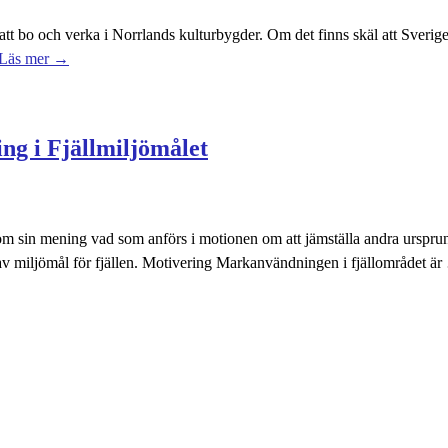
tt bo och verka i Norrlands kulturbygder. Om det finns skäl att Sverige s
Läs mer →
ng i Fjällmiljömålet
som sin mening vad som anförs i motionen om att jämställa andra ursprun
 miljömål för fjällen. Motivering Markanvändningen i fjällområdet är