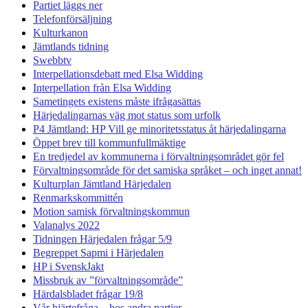
Partiet läggs ner
Telefonförsäljning
Kulturkanon
Jämtlands tidning
Swebbtv
Interpellationsdebatt med Elsa Widding
Interpellation från Elsa Widding
Sametingets existens måste ifrågasättas
Härjedalingarnas väg mot status som urfolk
P4 Jämtland: HP Vill ge minoritetsstatus åt härjedalingarna
Öppet brev till kommunfullmäktige
En tredjedel av kommunerna i förvaltningsområdet gör fel
Förvaltningsområde för det samiska språket – och inget annat!
Kulturplan Jämtland Härjedalen
Renmarkskommittén
Motion samisk förvaltningskommun
Valanalys 2022
Tidningen Härjedalen frågar 5/9
Begreppet Sapmi i Härjedalen
HP i SvenskJakt
Missbruk av ”förvaltningsområde”
Härdalsbladet frågar 19/8
Vår hjärtefråga – hos andra partier