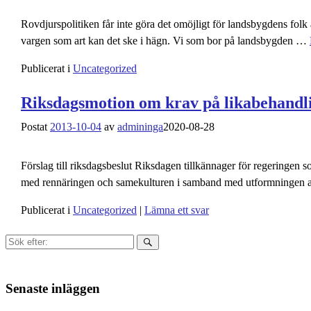
Rovdjurspolitiken får inte göra det omöjligt för landsbygdens folk a
vargen som art kan det ske i hägn. Vi som bor på landsbygden
…
Publicerat i
Uncategorized
Riksdagsmotion om krav på likabehandli
Postat
2013-10-04
av
admininga
2020-08-28
Förslag till riksdagsbeslut Riksdagen tillkännager för regeringen 
med rennäringen och samekulturen i samband med utformningen av
Publicerat i
Uncategorized
|
Lämna ett svar
Sök
efter:
Senaste inläggen