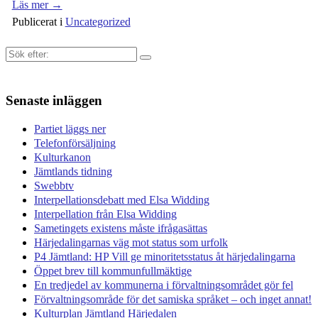
Läs mer →
Publicerat i
Uncategorized
Sök
efter:
Senaste inläggen
Partiet läggs ner
Telefonförsäljning
Kulturkanon
Jämtlands tidning
Swebbtv
Interpellationsdebatt med Elsa Widding
Interpellation från Elsa Widding
Sametingets existens måste ifrågasättas
Härjedalingarnas väg mot status som urfolk
P4 Jämtland: HP Vill ge minoritetsstatus åt härjedalingarna
Öppet brev till kommunfullmäktige
En tredjedel av kommunerna i förvaltningsområdet gör fel
Förvaltningsområde för det samiska språket – och inget annat!
Kulturplan Jämtland Härjedalen