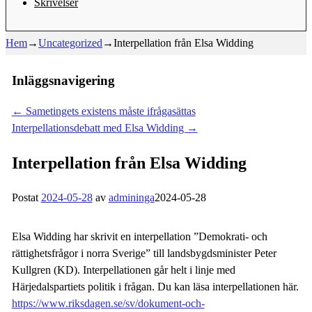
Skrivelser
Hem
→
Uncategorized
→
Interpellation från Elsa Widding
Inläggsnavigering
←
Sametingets existens måste ifrågasättas
Interpellationsdebatt med Elsa Widding
→
Interpellation från Elsa Widding
Postat
2024-05-28
av
admininga
2024-05-28
Elsa Widding har skrivit en interpellation ”Demokrati- och
rättighetsfrågor i norra Sverige” till landsbygdsminister Peter
Kullgren (KD). Interpellationen går helt i linje med
Härjedalspartiets politik i frågan. Du kan läsa interpellationen här.
https://www.riksdagen.se/sv/dokument-och-