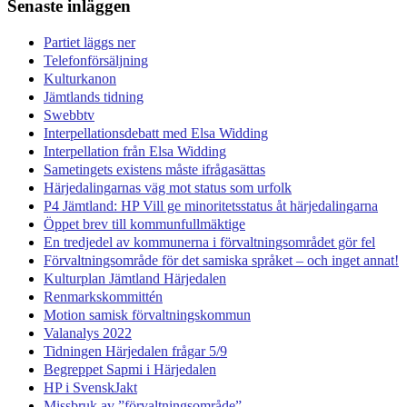
Senaste inläggen
Partiet läggs ner
Telefonförsäljning
Kulturkanon
Jämtlands tidning
Swebbtv
Interpellationsdebatt med Elsa Widding
Interpellation från Elsa Widding
Sametingets existens måste ifrågasättas
Härjedalingarnas väg mot status som urfolk
P4 Jämtland: HP Vill ge minoritetsstatus åt härjedalingarna
Öppet brev till kommunfullmäktige
En tredjedel av kommunerna i förvaltningsområdet gör fel
Förvaltningsområde för det samiska språket – och inget annat!
Kulturplan Jämtland Härjedalen
Renmarkskommittén
Motion samisk förvaltningskommun
Valanalys 2022
Tidningen Härjedalen frågar 5/9
Begreppet Sapmi i Härjedalen
HP i SvenskJakt
Missbruk av ”förvaltningsområde”