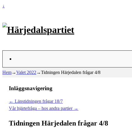
↓
Hem
→
Valet 2022
→
Tidningen Härjedalen frågar 4/8
Inläggsnavigering
←
Länstidningen frågar 18/7
Vår hjärtefråga – hos andra partier
→
Tidningen Härjedalen frågar 4/8