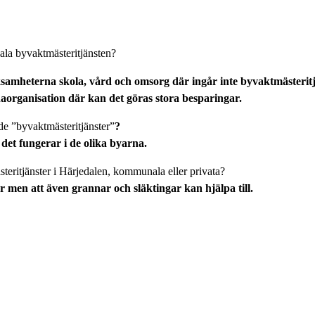
nala byvaktmästeritjänsten?
ksamheterna skola, vård och omsorg där ingår inte byvaktmäster
naorganisation där kan det göras stora besparingar.
ade ”byvaktmästeritjänster”
?
 det fungerar i de olika byarna.
ästeritjänster i Härjedalen, kommunala eller privata?
er men att även grannar och släktingar kan hjälpa till.