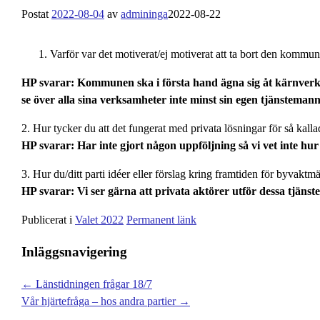
Postat
2022-08-04
av
admininga
2022-08-22
Varför var det motiverat/ej motiverat att ta bort den kommu
HP svarar: Kommunen ska i första hand ägna sig åt kärnver
se över alla sina verksamheter inte minst sin egen tjänsteman
2. Hur tycker du att det fungerat med privata lösningar för så kall
HP svarar: Har inte gjort någon uppföljning så vi vet inte hur
3. Hur du/ditt parti idéer eller förslag kring framtiden för byvaktm
HP svarar: Vi ser gärna att privata aktörer utför dessa tjänst
Publicerat i
Valet 2022
Permanent länk
Inläggsnavigering
←
Länstidningen frågar 18/7
Vår hjärtefråga – hos andra partier
→