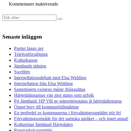
Kommentarer inaktiverade.
Sök
efter:
Senaste inläggen
Partiet läggs ner
Telefonförsäljning
Kulturkanon
Jämtlands tidning
Swebbtv
Interpellationsdebatt med Elsa Widding
Interpellation från Elsa Widding
Sametingets existens måste ifrågasättas
Härjedalingarnas väg mot status som urfolk
P4 Jämtland: HP Vill ge minoritetsstatus åt härjedalingarna
Öppet brev till kommunfullmäktige
En tredjedel av kommunerna i förvaltningsområdet gör fel
Förvaltningsområde för det samiska språket – och inget annat!
Kulturplan Jämtland Härjedalen
Renmarkskommittén