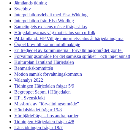
Jämtlands tidning
Swebbtv
Interpellationsdebatt med Elsa Widding
Interpellation från Elsa Widding
Sametingets existens måste ifrågasättas
Härjedalingarnas väg mot status som urfolk
P4 Jämtland: HP Vill ge minoritetsstatus åt härjedalingarna
Öppet brev till kommunfullmäktige
En tredjedel av kommunerna i förvaltningsområdet gör fel
Förvaltningsområde för det samiska språket – och inget annat!
Kulturplan Jämtland Härjedalen
Renmarkskommittén
Motion samisk förvaltningskommun
Valanalys 2022
Tidningen Härjedalen frågar 5/9
Begreppet Sapmi i Härjedalen
HP i SvenskJakt
Missbruk av ”förvaltningsområde”
Härdalsbladet frågar 19/8
Vår hjärtefråga – hos andra partier
Tidningen Härjedalen frågar 4/8
Länstidningen frågar 18/7