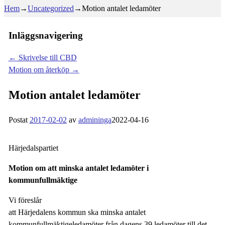
Hem
→
Uncategorized
→
Motion antalet ledamöter
Inläggsnavigering
←
Skrivelse till CBD
Motion om återköp
→
Motion antalet ledamöter
Postat
2017-02-02
av
admininga
2022-04-16
Härjedalspartiet
Motion om att minska antalet ledamöter i
kommunfullmäktige
Vi föreslår
att Härjedalens kommun ska minska antalet
kommunfullmäktigeledamöter från dagens 39 ledamöter till det