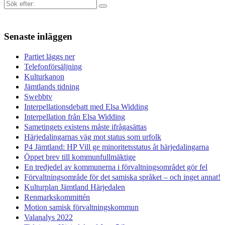
Sök
efter:
Senaste inläggen
Partiet läggs ner
Telefonförsäljning
Kulturkanon
Jämtlands tidning
Swebbtv
Interpellationsdebatt med Elsa Widding
Interpellation från Elsa Widding
Sametingets existens måste ifrågasättas
Härjedalingarnas väg mot status som urfolk
P4 Jämtland: HP Vill ge minoritetsstatus åt härjedalingarna
Öppet brev till kommunfullmäktige
En tredjedel av kommunerna i förvaltningsområdet gör fel
Förvaltningsområde för det samiska språket – och inget annat!
Kulturplan Jämtland Härjedalen
Renmarkskommittén
Motion samisk förvaltningskommun
Valanalys 2022