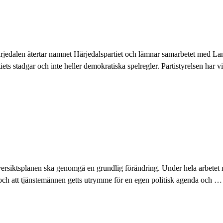
 Härjedalen återtar namnet Härjedalspartiet och lämnar samarbetet med L
iets stadgar och inte heller demokratiska spelregler. Partistyrelsen har vi
ersiktsplanen ska genomgå en grundlig förändring. Under hela arbetet m
 och att tjänstemännen getts utrymme för en egen politisk agenda och
…