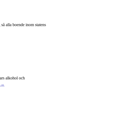
 så alla boende inom statens
rs alkohol och
r →