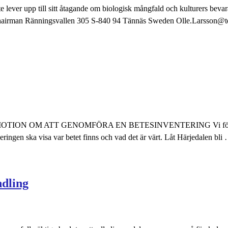
nte lever upp till sitt åtagande om biologisk mångfald och kulturers bev
 chairman Ränningsvallen 305 S-840 94 Tännäs Sweden Olle.Larsson@t
kommun MOTION OM ATT GENOMFÖRA EN BETESINVENTERING Vi före
ringen ska visa var betet finns och vad det är värt. Låt Härjedalen bli
ndling