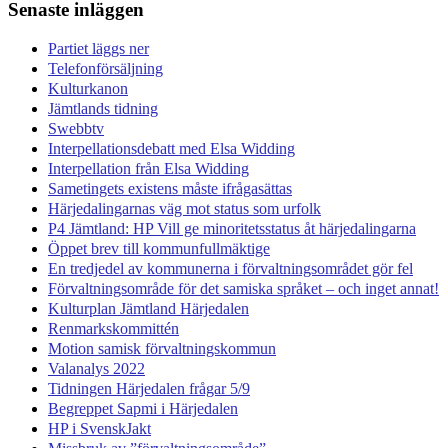
Senaste inläggen
Partiet läggs ner
Telefonförsäljning
Kulturkanon
Jämtlands tidning
Swebbtv
Interpellationsdebatt med Elsa Widding
Interpellation från Elsa Widding
Sametingets existens måste ifrågasättas
Härjedalingarnas väg mot status som urfolk
P4 Jämtland: HP Vill ge minoritetsstatus åt härjedalingarna
Öppet brev till kommunfullmäktige
En tredjedel av kommunerna i förvaltningsområdet gör fel
Förvaltningsområde för det samiska språket – och inget annat!
Kulturplan Jämtland Härjedalen
Renmarkskommittén
Motion samisk förvaltningskommun
Valanalys 2022
Tidningen Härjedalen frågar 5/9
Begreppet Sapmi i Härjedalen
HP i SvenskJakt