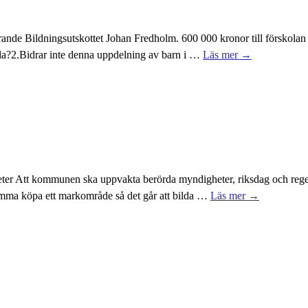
örande Bildningsutskottet Johan Fredholm. 600 000 kronor till förskolan
la?2.Bidrar inte denna uppdelning av barn i
…
Läs mer →
eter Att kommunen ska uppvakta berörda myndigheter, riksdag och reg
summa köpa ett markområde så det går att bilda
…
Läs mer →