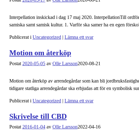
Interpellation inskickad i dag 17 maj 2020. InterpellationTill ordf
samiska samt samisk kultur. 1. Varför ska samer ha en egen försko
Publicerat i
Uncategorized
|
Lämna ett svar
Motion om återköp
Postat
2020-05-05
av
Olle Larsson
2020-08-21
Motion om återköp av arrendegårdar som kan bli jordbruksfastigh
tidigare statliga arrendegårdar ska erbjudas att för en symbolisk 
Publicerat i
Uncategorized
|
Lämna ett svar
Skrivelse till CBD
Postat
2016-01-04
av
Olle Larsson
2022-04-16