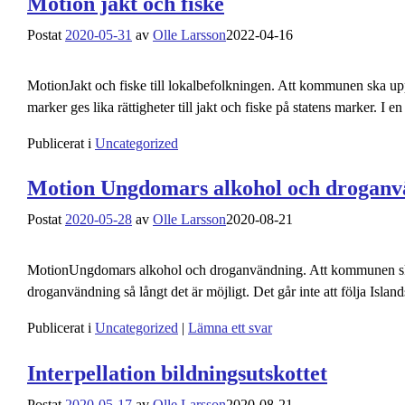
Motion jakt och fiske
Postat
2020-05-31
av
Olle Larsson
2022-04-16
MotionJakt och fiske till lokalbefolkningen. Att kommunen ska up
marker ges lika rättigheter till jakt och fiske på statens marker. I e
Publicerat i
Uncategorized
Motion Ungdomars alkohol och droganv
Postat
2020-05-28
av
Olle Larsson
2020-08-21
MotionUngdomars alkohol och droganvändning. Att kommunen ska 
droganvändning så långt det är möjligt. Det går inte att följa Island
Publicerat i
Uncategorized
|
Lämna ett svar
Interpellation bildningsutskottet
Postat
2020-05-17
av
Olle Larsson
2020-08-21