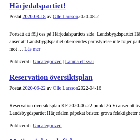
Härjedalspartiet!
Postat
2020-08-18
av
Olle Larsson
2020-08-21
Fortsätt att följ oss på Härjedalspartiets sida. Landsbygdspartiet
anser att Landsbygdspartiet oberoendes partistyrelse inte följer part
mot
…
Läs mer →
Publicerat i
Uncategorized
|
Lämna ett svar
Reservation översiktsplan
Postat
2020-06-22
av
Olle Larsson
2022-04-16
Reservation översiktsplan KF 2020-06-22 punkt 26 Vi anser att öv
Landsbygdspartiet Härjedalen påpekat brister, grova felaktigheter
Publicerat i
Uncategorized