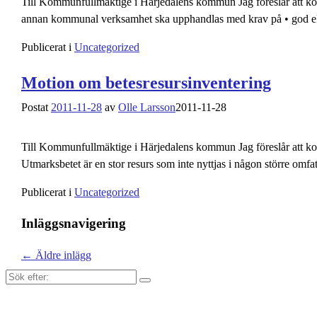
Till Kommunfullmäktige i Härjedalens kommun Jag föreslår att komm
annan kommunal verksamhet ska upphandlas med krav på • god eko
Publicerat i
Uncategorized
Motion om betesresursinventering
Postat
2011-11-28
av
Olle Larsson
2011-11-28
Till Kommunfullmäktige i Härjedalens kommun Jag föreslår att k
Utmarksbetet är en stor resurs som inte nyttjas i någon större omfa
Publicerat i
Uncategorized
Inläggsnavigering
←
Äldre inlägg
Sök
efter: