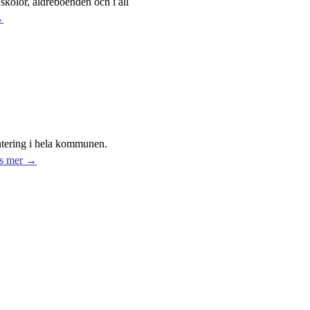
skolor, äldreboenden och i all
→
ntering i hela kommunen.
s mer →