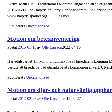
Skrivelse till CBD’s sekretariat i Montreol angående att Sverige i
2016-01-04 The Härjedalen Party HärjedalspartietOlle Larsson,
www.harjedalspartiet.org +
…
Läs mer →
Publicerat i
Uncategorized
Motion om betesinventering
Postat
2015-01-11
av
Olle Larsson
2022-04-16
Härjedalspartiet Till kommunfullmäktige i Härjedalens 
besluta att ta reda på vad utmarksbetet i kommunen är värt. Utvärde
Publicerat i
Uncategorized
Motion om djur- och naturvänlig uppha
Postat
2012-02-27
av
Olle Larsson
2012-02-27