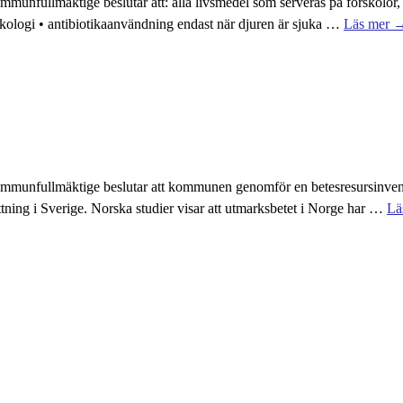
unfullmäktige beslutar att: alla livsmedel som serveras på förskolor, 
logi • antibiotikaanvändning endast när djuren är sjuka
…
Läs mer 
ommunfullmäktige beslutar att kommunen genomför en betesresursinve
ttning i Sverige. Norska studier visar att utmarksbetet i Norge har
…
Lä