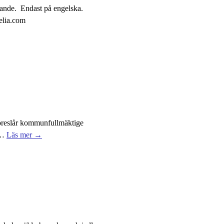
arande. Endast på engelska.
elia.com
slår kommunfullmäktige
…
Läs mer →