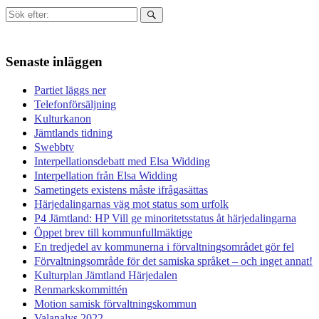
Sök
efter:
Senaste inläggen
Partiet läggs ner
Telefonförsäljning
Kulturkanon
Jämtlands tidning
Swebbtv
Interpellationsdebatt med Elsa Widding
Interpellation från Elsa Widding
Sametingets existens måste ifrågasättas
Härjedalingarnas väg mot status som urfolk
P4 Jämtland: HP Vill ge minoritetsstatus åt härjedalingarna
Öppet brev till kommunfullmäktige
En tredjedel av kommunerna i förvaltningsområdet gör fel
Förvaltningsområde för det samiska språket – och inget annat!
Kulturplan Jämtland Härjedalen
Renmarkskommittén
Motion samisk förvaltningskommun
Valanalys 2022