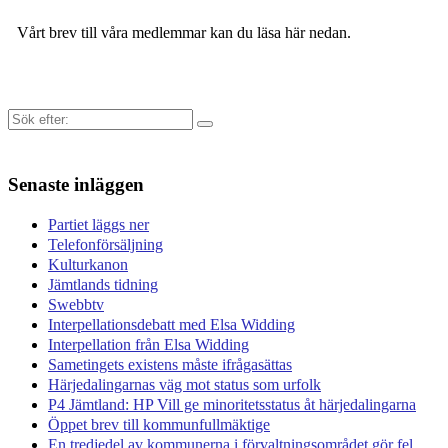
Vårt brev till våra medlemmar kan du läsa här nedan.
Sök
efter:
Senaste inläggen
Partiet läggs ner
Telefonförsäljning
Kulturkanon
Jämtlands tidning
Swebbtv
Interpellationsdebatt med Elsa Widding
Interpellation från Elsa Widding
Sametingets existens måste ifrågasättas
Härjedalingarnas väg mot status som urfolk
P4 Jämtland: HP Vill ge minoritetsstatus åt härjedalingarna
Öppet brev till kommunfullmäktige
En tredjedel av kommunerna i förvaltningsområdet gör fel