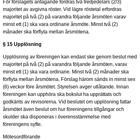
För förslagets antagande fordras två tredjedelars (2/3)
majoritet av avgivna röster. Vid lägre röstetal erfordras
majoritet på två (2) på varandra följande årsmöten varav
minst ett (1) ska vara ordinarie årsmöte. Minst två (2)
månader ska förflyta mellan årsmötena.
§ 15 Upplösning
Upplösning av föreningen kan endast ske genom beslut med
majoritet på två (2) på varandra följande årsmöten, varav
minst ett (1) ska vara ordinarie. Minst två (2) månader ska
förflyta mellan årsmötena. Förslag härom sänds in minst sex
(6) veckor före årsmötet. Styrelsen avger utlåtande. Innan
föreningen kan upphöra ska bokslut ha upprättats och
godkänts av revisorerna. Vid beslutet om upplösning fattar
årsmötet även beslut om hur föreningens tillgångar och
skulder ska disponeras i överensstämmelse med
föreningens syfte.
Mötesordförande