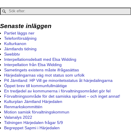
Senaste inläggen
Partiet läggs ner
Telefonförsäljning
Kulturkanon
Jämtlands tidning
Swebbtv
Interpellationsdebatt med Elsa Widding
Interpellation från Elsa Widding
Sametingets existens måste ifrågasättas
Härjedalingarnas väg mot status som urfolk
P4 Jämtland: HP Vill ge minoritetsstatus åt härjedalingarna
Öppet brev till kommunfullmäktige
En tredjedel av kommunerna i förvaltningsområdet gör fel
Förvaltningsområde för det samiska språket – och inget annat!
Kulturplan Jämtland Härjedalen
Renmarkskommittén
Motion samisk förvaltningskommun
Valanalys 2022
Tidningen Härjedalen frågar 5/9
Begreppet Sapmi i Härjedalen