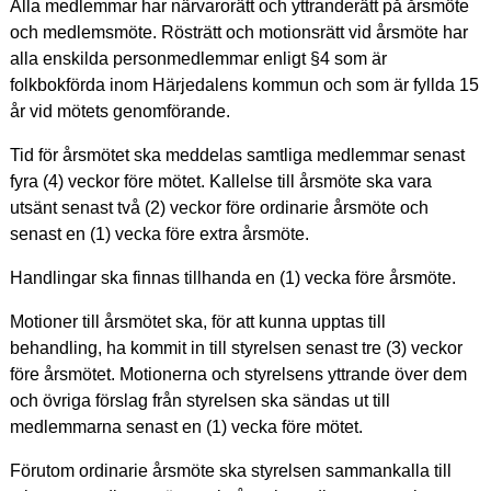
Alla medlemmar har närvarorätt och yttranderätt på årsmöte
och medlemsmöte. Rösträtt och motionsrätt vid årsmöte har
alla enskilda personmedlemmar enligt §4 som är
folkbokförda inom Härjedalens kommun och som är fyllda 15
år vid mötets genomförande.
Tid för årsmötet ska meddelas samtliga medlemmar senast
fyra (4) veckor före mötet. Kallelse till årsmöte ska vara
utsänt senast två (2) veckor före ordinarie årsmöte och
senast en (1) vecka före extra årsmöte.
Handlingar ska finnas tillhanda en (1) vecka före årsmöte.
Motioner till årsmötet ska, för att kunna upptas till
behandling, ha kommit in till styrelsen senast tre (3) veckor
före årsmötet. Motionerna och styrelsens yttrande över dem
och övriga förslag från styrelsen ska sändas ut till
medlemmarna senast en (1) vecka före mötet.
Förutom ordinarie årsmöte ska styrelsen sammankalla till