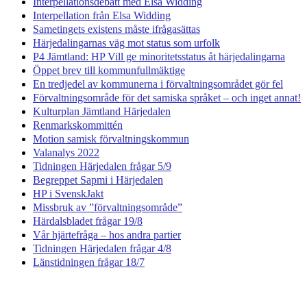
Interpellationsdebatt med Elsa Widding
Interpellation från Elsa Widding
Sametingets existens måste ifrågasättas
Härjedalingarnas väg mot status som urfolk
P4 Jämtland: HP Vill ge minoritetsstatus åt härjedalingarna
Öppet brev till kommunfullmäktige
En tredjedel av kommunerna i förvaltningsområdet gör fel
Förvaltningsområde för det samiska språket – och inget annat!
Kulturplan Jämtland Härjedalen
Renmarkskommittén
Motion samisk förvaltningskommun
Valanalys 2022
Tidningen Härjedalen frågar 5/9
Begreppet Sapmi i Härjedalen
HP i SvenskJakt
Missbruk av ”förvaltningsområde”
Härdalsbladet frågar 19/8
Vår hjärtefråga – hos andra partier
Tidningen Härjedalen frågar 4/8
Länstidningen frågar 18/7