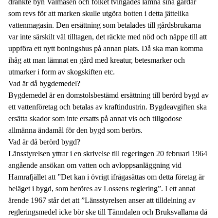
dränkte byn Valmåsen och folket tvingades lämna sina gårdar
som revs för att marken skulle utgöra botten i detta jättelika
vattenmagasin. Den ersättning som betalades till gårdsbrukarna
var inte särskilt väl tilltagen, det räckte med nöd och näppe till att
uppföra ett nytt boningshus på annan plats. Då ska man komma
ihåg att man lämnat en gård med kreatur, betesmarker och
utmarker i form av skogskiften etc.
Vad är då bygdemedel?
Bygdemedel är en domstolsbestämd ersättning till berörd bygd av
ett vattenföretag och betalas av kraftindustrin. Bygdeavgiften ska
ersätta skador som inte ersatts på annat vis och tillgodose
allmänna ändamål för den bygd som berörs.
Vad är då berörd bygd?
Länsstyrelsen yttrar i en skrivelse till regeringen 20 februari 1964
angående ansökan om vatten och avloppsanläggning vid
Hamrafjället att ”Det kan i övrigt ifrågasättas om detta företag är
beläget i bygd, som beröres av Lossens reglering”. I ett annat
ärende 1967 står det att ”Länsstyrelsen anser att tilldelning av
regleringsmedel icke bör ske till Tänndalen och Bruksvallarna då