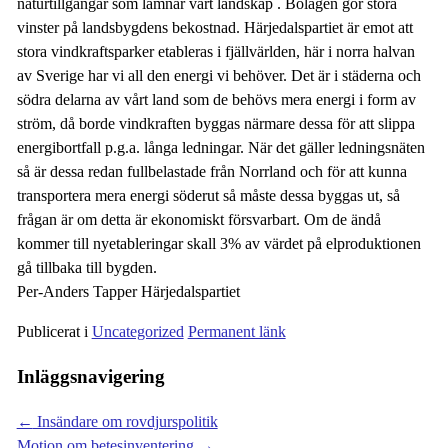
naturtillgångar som lämnar vårt landskap . Bolagen gör stora
vinster på landsbygdens bekostnad. Härjedalspartiet är emot att
stora vindkraftsparker etableras i fjällvärlden, här i norra halvan
av Sverige har vi all den energi vi behöver. Det är i städerna och
södra delarna av vårt land som de behövs mera energi i form av
ström, då borde vindkraften byggas närmare dessa för att slippa
energibortfall p.g.a. långa ledningar. När det gäller ledningsnäten
så är dessa redan fullbelastade från Norrland och för att kunna
transportera mera energi söderut så måste dessa byggas ut, så
frågan är om detta är ekonomiskt försvarbart. Om de ändå
kommer till nyetableringar skall 3% av värdet på elproduktionen
gå tillbaka till bygden.
Per-Anders Tapper Härjedalspartiet
Publicerat i
Uncategorized
Permanent länk
Inläggsnavigering
←
Insändare om rovdjurspolitik
Motion om betesinventering
→