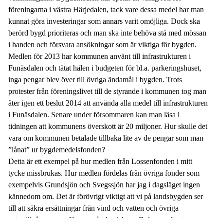
föreningarna i västra Härjedalen, tack vare dessa medel har man
kunnat göra investeringar som annars varit omöjliga. Dock ska
berörd bygd prioriteras och man ska inte behöva stå med mössan
i handen och försvara ansökningar som är viktiga för bygden.
Medlen för 2013 har kommunen använt till infrastrukturen i
Funäsdalen och tätat hålen i budgeten för bl.a. parkeringshuset,
inga pengar blev över till övriga ändamål i bygden. Trots
protester från föreningslivet till de styrande i kommunen tog man
åter igen ett beslut 2014 att använda alla medel till infrastrukturen
i Funäsdalen. Senare under försommaren kan man läsa i
tidningen att kommunens överskott är 20 miljoner. Hur skulle det
vara om kommunen betalade tillbaka lite av de pengar som man
”lånat” ur bygdemedelsfonden?
Detta är ett exempel på hur medlen från Lossenfonden i mitt
tycke missbrukas. Hur medlen fördelas från övriga fonder som
exempelvis Grundsjön och Svegssjön har jag i dagsläget ingen
kännedom om. Det är förövrigt viktigt att vi på landsbygden ser
till att säkra ersättningar från vind och vatten och övriga