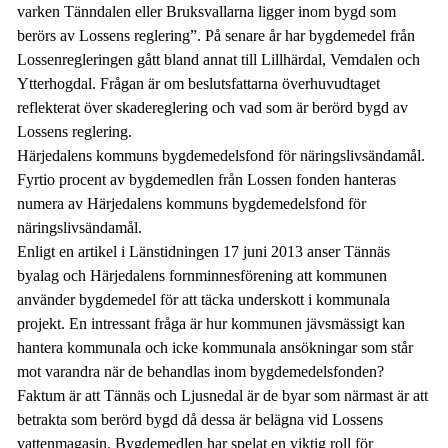
varken Tänndalen eller Bruksvallarna ligger inom bygd som
berörs av Lossens reglering”. På senare år har bygdemedel från
Lossenregleringen gått bland annat till Lillhärdal, Vemdalen och
Ytterhogdal. Frågan är om beslutsfattarna överhuvudtaget
reflekterat över skadereglering och vad som är berörd bygd av
Lossens reglering.
Härjedalens kommuns bygdemedelsfond för näringslivsändamål.
Fyrtio procent av bygdemedlen från Lossen fonden hanteras
numera av Härjedalens kommuns bygdemedelsfond för
näringslivsändamål.
Enligt en artikel i Länstidningen 17 juni 2013 anser Tännäs
byalag och Härjedalens fornminnesförening att kommunen
använder bygdemedel för att täcka underskott i kommunala
projekt. En intressant fråga är hur kommunen jävsmässigt kan
hantera kommunala och icke kommunala ansökningar som står
mot varandra när de behandlas inom bygdemedelsfonden?
Faktum är att Tännäs och Ljusnedal är de byar som närmast är att
betrakta som berörd bygd då dessa är belägna vid Lossens
vattenmagasin. Bygdemedlen har spelat en viktig roll för