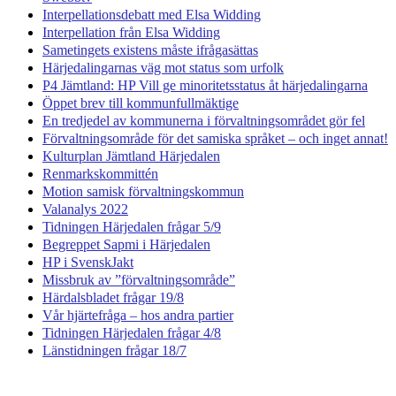
Interpellationsdebatt med Elsa Widding
Interpellation från Elsa Widding
Sametingets existens måste ifrågasättas
Härjedalingarnas väg mot status som urfolk
P4 Jämtland: HP Vill ge minoritetsstatus åt härjedalingarna
Öppet brev till kommunfullmäktige
En tredjedel av kommunerna i förvaltningsområdet gör fel
Förvaltningsområde för det samiska språket – och inget annat!
Kulturplan Jämtland Härjedalen
Renmarkskommittén
Motion samisk förvaltningskommun
Valanalys 2022
Tidningen Härjedalen frågar 5/9
Begreppet Sapmi i Härjedalen
HP i SvenskJakt
Missbruk av ”förvaltningsområde”
Härdalsbladet frågar 19/8
Vår hjärtefråga – hos andra partier
Tidningen Härjedalen frågar 4/8
Länstidningen frågar 18/7