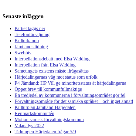
efter:
Senaste inläggen
Partiet läggs ner
Telefonförsäljning
Kulturkanon
Jämtlands tidning
Swebbtv
Interpellationsdebatt med Elsa Widding
Interpellation från Elsa Widding
Sametingets existens måste ifrågasättas
Härjedalingarnas väg mot status som urfolk
P4 Jämtland: HP Vill ge minoritetsstatus åt härjedalingarna
Öppet brev till kommunfullmäktige
En tredjedel av kommunerna i förvaltningsområdet gör fel
Förvaltningsområde för det samiska språket – och inget annat!
Kulturplan Jämtland Härjedalen
Renmarkskommittén
Motion samisk förvaltningskommun
Valanalys 2022
Tidningen Härjedalen frågar 5/9