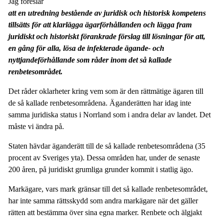
Jag föreslår
att en utredning bestående av juridisk och historisk kompetens
tillsätts för att klarlägga ägarförhållanden och lägga fram
juridiskt och historiskt förankrade förslag till lösningar för att,
en gång för alla, lösa de infekterade ägande- och
nyttjandeförhållande som råder inom det så kallade
renbetesområdet.
Det råder oklarheter kring vem som är den rättmätige ägaren till
de så kallade renbetesområdena. Äganderätten har idag inte
samma juridiska status i Norrland som i andra delar av landet. Det
måste vi ändra på.
Staten hävdar äganderätt till de så kallade renbetesområdena (35
procent av Sveriges yta). Dessa områden har, under de senaste
200 åren, på juridiskt grumliga grunder kommit i statlig ägo.
Markägare, vars mark gränsar till det så kallade renbetesområdet,
har inte samma rättsskydd som andra markägare när det gäller
rätten att bestämma över sina egna marker. Renbete och älgjakt