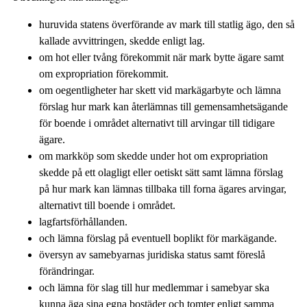
huruvida statens överförande av mark till statlig ägo, den så
kallade avvittringen, skedde enligt lag.
om hot eller tvång förekommit när mark bytte ägare samt
om expropriation förekommit.
om oegentligheter har skett vid markägarbyte och lämna
förslag hur mark kan återlämnas till gemensamhetsägande
för boende i området alternativt till arvingar till tidigare
ägare.
om markköp som skedde under hot om expropriation
skedde på ett olagligt eller oetiskt sätt samt lämna förslag
på hur mark kan lämnas tillbaka till forna ägares arvingar,
alternativt till boende i området.
lagfartsförhållanden.
och lämna förslag på eventuell boplikt för markägande.
översyn av samebyarnas juridiska status samt föreslå
förändringar.
och lämna för slag till hur medlemmar i samebyar ska
kunna äga sina egna bostäder och tomter enligt samma