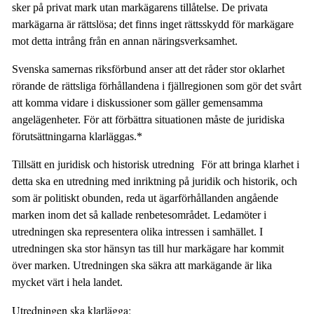
sker på privat mark utan markägarens tillåtelse. De privata
markägarna är rättslösa; det finns inget rättsskydd för markägare
mot detta intrång från en annan näringsverksamhet.
Svenska samernas riksförbund anser att det råder stor oklarhet
rörande de rättsliga förhållandena i fjällregionen som gör det svårt
att komma vidare i diskussioner som gäller gemensamma
angelägenheter. För att förbättra situationen måste de juridiska
förutsättningarna klarläggas.*
Tillsätt en juridisk och historisk utredning För att bringa klarhet i
detta ska en utredning med inriktning på juridik och historik, och
som är politiskt obunden, reda ut ägarförhållanden angående
marken inom det så kallade renbetesområdet. Ledamöter i
utredningen ska representera olika intressen i samhället. I
utredningen ska stor hänsyn tas till hur markägare har kommit
över marken. Utredningen ska säkra att markägande är lika
mycket värt i hela landet.
Utredningen ska klarlägga: