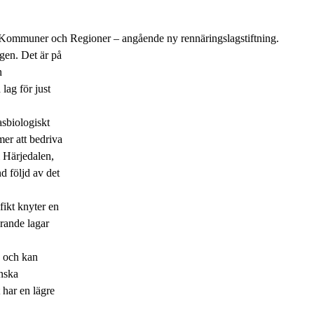
 Kommuner och Regioner – angående ny rennäringslagstiftning.
agen. Det är på
n
lag för just
asbiologiskt
er att bedriva
i Härjedalen,
d följd av det
fikt knyter en
arande lagar
, och kan
nska
 har en lägre