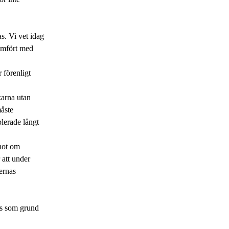
s. Vi vet idag
jämfört med
 förenligt
.
karna utan
måste
blerade långt
hot om
 att under
ernas
ys som grund