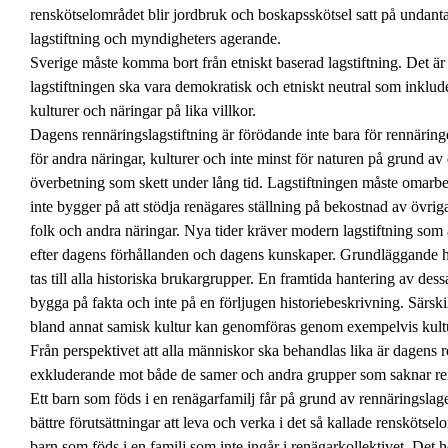
renskötselområdet blir jordbruk och boskapsskötsel satt på undan
lagstiftning och myndigheters agerande.
Sverige måste komma bort från etniskt baserad lagstiftning. Det är 
lagstiftningen ska vara demokratisk och etniskt neutral som inklud
kulturer och näringar på lika villkor.
Dagens rennäringslagstiftning är förödande inte bara för rennärin
för andra näringar, kulturer och inte minst för naturen på grund av
överbetning som skett under lång tid. Lagstiftningen måste omarbe
inte bygger på att stödja renägares ställning på bekostnad av övrig
folk och andra näringar. Nya tider kräver modern lagstiftning som
efter dagens förhållanden och dagens kunskaper. Grundläggande 
tas till alla historiska brukargrupper. En framtida hantering av des
bygga på fakta och inte på en förljugen historiebeskrivning. Särski
bland annat samisk kultur kan genomföras genom exempelvis kultu
Från perspektivet att alla människor ska behandlas lika är dagens 
exkluderande mot både de samer och andra grupper som saknar ren
Ett barn som föds i en renägarfamilj får på grund av rennäringslag
bättre förutsättningar att leva och verka i det så kallade renskötsel
barn som föds i en familj som inte ingår i renägarkollektivet. Det h