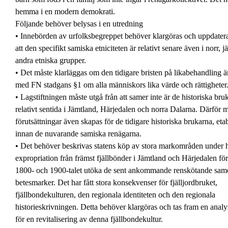
hemma i en modern demokrati.
Följande behöver belysas i en utredning
• Innebörden av urfolksbegreppet behöver klargöras och uppdatera
att den specifikt samiska etniciteten är relativt senare även i norr, 
andra etniska grupper.
• Det måste klarläggas om den tidigare bristen på likabehandling är
med FN stadgans §1 om alla människors lika värde och rättigheter
• Lagstiftningen måste utgå från att samer inte är de historiska bru
relativt sentida i Jämtland, Härjedalen och norra Dalarna. Därför 
förutsättningar även skapas för de tidigare historiska brukarna, eta
innan de nuvarande samiska renägarna.
• Det behöver beskrivas statens köp av stora markområden under 
expropriation från främst fjällbönder i Jämtland och Härjedalen för
1800- och 1900-talet utöka de sent ankommande renskötande sam
betesmarker. Det har fått stora konsekvenser för fjälljordbruket,
fjällbondekulturen, den regionala identiteten och den regionala
historieskrivningen. Detta behöver klargöras och tas fram en anal
för en revitalisering av denna fjällbondekultur.