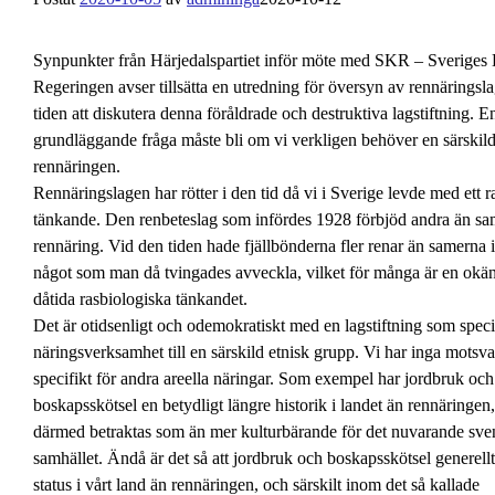
Synpunkter från Härjedalspartiet inför möte med SKR – Sveriges
Regeringen avser tillsätta en utredning för översyn av rennäringsl
tiden att diskutera denna föråldrade och destruktiva lagstiftning. E
grundläggande fråga måste bli om vi verkligen behöver en särskild 
rennäringen.
Rennäringslagen har rötter i den tid då vi i Sverige levde med ett r
tänkande. Den renbeteslag som infördes 1928 förbjöd andra än sam
rennäring. Vid den tiden hade fjällbönderna fler renar än samerna 
något som man då tvingades avveckla, vilket för många är en okän
dåtida rasbiologiska tänkandet.
Det är otidsenligt och odemokratiskt med en lagstiftning som speci
näringsverksamhet till en särskild etnisk grupp. Vi har inga motsv
specifikt för andra areella näringar. Som exempel har jordbruk och
boskapsskötsel en betydligt längre historik i landet än rennäringen
därmed betraktas som än mer kulturbärande för det nuvarande sve
samhället. Ändå är det så att jordbruk och boskapsskötsel generellt
status i vårt land än rennäringen, och särskilt inom det så kallade