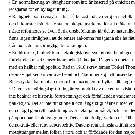
• En normalisering av rättigheter som inte är baserad på etnicitet m
ledstjärna för en ny lagstiftning.
• Rättigheter som renägarna har på bekostnad av övrig ortsbefolkni
och inkomster från de av staten inköpta markerna för att utöka re
måste reformeras så även övrig ortsbefolkning får del av naturtill
finns ingen rimlighet i att de senare ankomna renägarna ska ha rät
fråntagits den ursprungliga befolkningen.
• En historisk, biologisk och ekologisk översyn av överbetningen 
förödande konsekvenser inom hela fjällkedjan. Dagens renbete är i
med en hållbar miljöpolitik. Redan 1918 skrev samen Torkel Tho
delar av fjällkedjan var överbetad och ”befinner sig i ett miserabelt
Betestrycket har ökat än mer och rennäringen förflyttas allt längre 
• Dagens rennäringslagstiftning är en produkt av ett centralistiskt
inte beaktar att historik, förutsättningar och förhållanden varierar s
fjällkedjan. Det är inte funktionellt och långsiktigt hållbart med e
och enögd generell lagstiftning över hela fjällområdet, och som de
på uppenbart felaktiga grunder. Det är inte rimligt varken ur hållba
demokrati- eller rättviseperspektiv. Dagens rennäringslagstiftning 
motsättningar mellan folken i norr, och är förödande för den majori