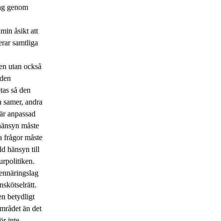
tag genom
min åsikt att
erar samtliga
gen utan också
 den
tas så den
a samer, andra
 är anpassad
hänsyn måste
sa frågor måste
ld hänsyn till
rpolitiken.
rennäringslag
skötselrätt.
en betydligt
området än det
ör inte