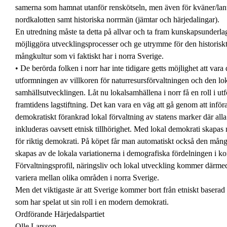
samerna som hamnat utanför renskötseln, men även för kväner/lant
nordkalotten samt historiska norrmän (jämtar och härjedalingar).
En utredning måste ta detta på allvar och ta fram kunskapsunderl
möjliggöra utvecklingsprocesser och ge utrymme för den historisk
mångkultur som vi faktiskt har i norra Sverige.
• De berörda folken i norr har inte tidigare getts möjlighet att vara 
utformningen av villkoren för naturresursförvaltningen och den lo
samhällsutvecklingen. Låt nu lokalsamhällena i norr få en roll i u
framtidens lagstiftning. Det kan vara en väg att gå genom att inför
demokratiskt förankrad lokal förvaltning av statens marker där all
inkluderas oavsett etnisk tillhörighet. Med lokal demokrati skapas 
för riktig demokrati. På köpet får man automatiskt också den mån
skapas av de lokala variationerna i demografiska fördelningen i 
Förvaltningsprofil, näringsliv och lokal utveckling kommer därme
variera mellan olika områden i norra Sverige.
Men det viktigaste är att Sverige kommer bort från etniskt baserad 
som har spelat ut sin roll i en modern demokrati.
Ordförande Härjedalspartiet
Olle Larsson