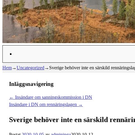
Hem
→
Uncategorized
→
Sverige behöver inte en särskild rennäringsla
Inläggsnavigering
←
Insändare om sanningskommission i DN
Insändare i DN om rennäringslagen
→
Sverige behöver inte en särskild rennäri
Postat
2020-10-05
av
admininga
2020-10-12