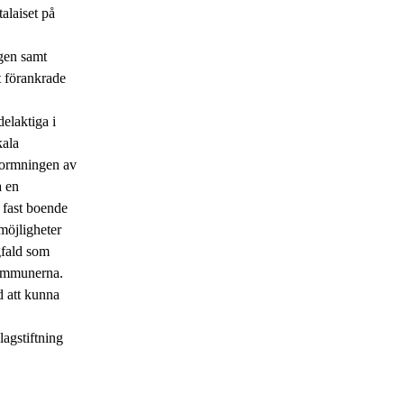
alaiset på
agen samt
t förankrade
delaktiga i
kala
tformningen av
a en
a fast boende
möjligheter
gfald som
kommunerna.
d att kunna
lagstiftning