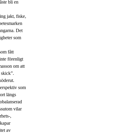
åste bli en
ng jakt, fiske,
nbetesmarken
gångarna. Det
tigheter som
som fått
nte förenligt
masson om att
 skick”.
söderut.
 perspektiv som
tort längs
n obalanserad
ssutom vilar
rhets-,
skapar
tet av